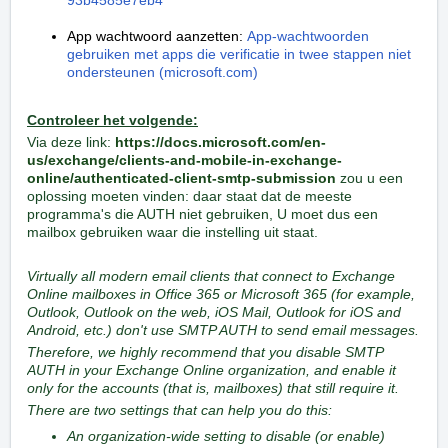
App wachtwoord aanzetten:
App-wachtwoorden
gebruiken met apps die verificatie in twee stappen niet
ondersteunen (microsoft.com)
Controleer het volgende:
Via deze link:
https://docs.microsoft.com/en-
us/exchange/clients-and-mobile-in-exchange-
online/authenticated-client-smtp-submission
zou u een
oplossing moeten vinden: daar staat dat de meeste
programma's die AUTH niet gebruiken, U moet dus een
mailbox gebruiken waar die instelling uit staat.
Virtually all modern email clients that connect to Exchange
Online mailboxes in Office 365 or Microsoft 365 (for example,
Outlook, Outlook on the web, iOS Mail, Outlook for iOS and
Android, etc.) don't use SMTP AUTH to send email messages.
Therefore, we highly recommend that you disable SMTP
AUTH in your Exchange Online organization, and enable it
only for the accounts (that is, mailboxes) that still require it.
There are two settings that can help you do this:
An organization-wide setting to disable (or enable)