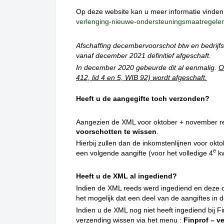
Op deze website kan u meer informatie vinde
verlenging-nieuwe-ondersteuningsmaatregelen
Afschaffing decembervoorschot btw en bedrijf
vanaf december 2021 definitief afgeschaft.
In december 2020 gebeurde dit al eenmalig.
O
412, lid 4 en 5, WIB 92) wordt afgeschaft.
Heeft u de aangegifte toch verzonden?
Aangezien de XML voor oktober + november r
voorschotten
te wissen
.
Hierbij zullen dan de inkomstenlijnen voor ok
e
een volgende aangifte (voor het volledige 4
kw
Heeft u de XML al ingediend?
Indien de XML reeds werd ingediend en deze 
het mogelijk dat een deel van de aangiftes in
Indien u de XML nog niet heeft ingediend bij F
verzending wissen via het menu :
Finprof – v