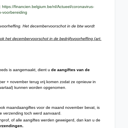
n:
https://financien.belgium.be/nl/Actueel/coronavirus-
-voorbereiding
svoorheffing. Het decembervoorschot in de btw wordt
ok het decembervoorschot in de bedrijfsvoorheffing (art.
eeds is aangemaakt, dient u
de aangiftes van de
tober + november terug vrij komen zodat ze opnieuw in
artaal) kunnen worden opgenomen.
ook maandaangiftes voor de maand november bevat, is
 de verzending toch werd aanvaard.
inprof, of alle aangiftes werden geweigerd, dan kan u de
erzendingen.