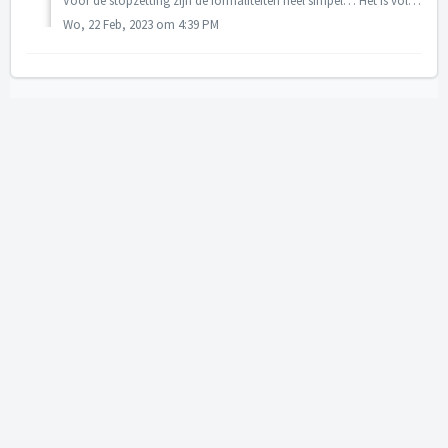
Voor de stopzetting zijn de formaliteiten heel simpel… Het is voldoende om ons een e-mail te sturen met de vraag voor stopzetting. Twee opties: ...
Wo, 22 Feb, 2023 om 4:39 PM