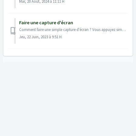
Mar, 20 Août, 2024 à 11:11 H
Faire une capture d'écran
Comment faire une simple capture d'écran ? Vous appuyez simultanément sur les boutons suivants : Logo Windows + SHIFT + S Cela vous permet de fa...
Jeu, 22 Juin, 2023 à 9:51 H