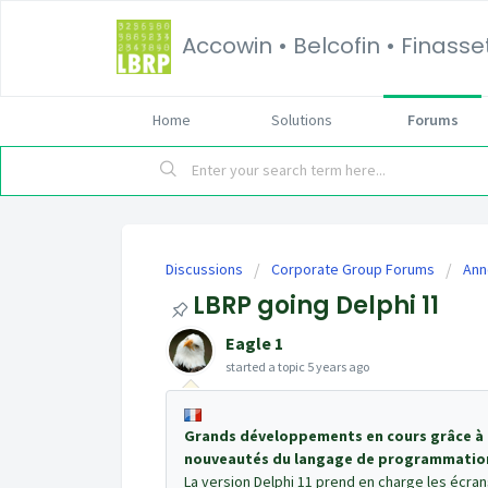
Accowin • Belcofin • Finass
Home
Solutions
Forums
Discussions
Corporate Group Forums
Ann
LBRP going Delphi 11
Eagle 1
started a topic
5 years ago
Grands développements en cours grâce à l
nouveautés du langage de programmation
La version Delphi 11 prend en charge les écran